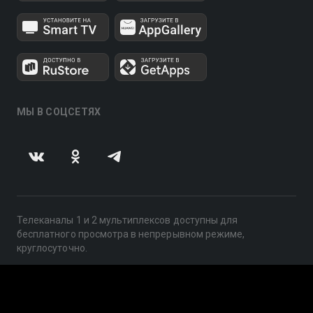
МЫ В СОЦСЕТЯХ
Телеканалы 1 и 2 мультиплексов доступны для
бесплатного просмотра в непрерывном режиме,
круглосуточно.
© 2014 — 2026, ООО «ЛайфСтрим», 109240, г. Москва,
ул. Николоямская, д. 13, стр. 2, этаж 2, ИНН 7710918800
Поддержка: help@smotreshka.tv