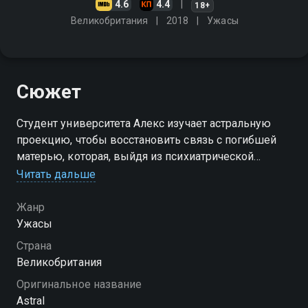
4.6
4.4
18+
Великобритания
2018
Ужасы
Сюжет
Студент университета Алекс изучает астральную
проекцию, чтобы восстановить связь с погибшей
матерью, которая, выйдя из психиатрической
больницы, повесилась в доме. Он овладевает
Читать дальше
способностью проецировать свой дух в другие
пространственные измерения
Жанр
Ужасы
Страна
Великобритания
Оригинальное название
Astral