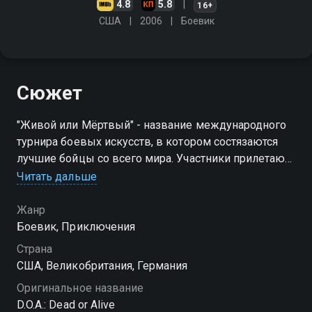
4.8
5.8
16+
США
2006
Боевик
Сюжет
"Живой или Мёртвый" - название международного
турнира боевых искусств, в котором состязаются
лучшие бойцы со всего мира. Участники прилетают
на экзотический остров, где им приходится
Читать дальше
сражаться друг с другом. Проигравший покидает
остров…
Жанр
Боевик, Приключения
Страна
США, Великобритания, Германия
Оригинальное название
D.O.A.: Dead or Alive