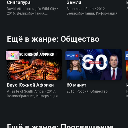
Сингапура
Земли
David Attenborough's Wild City •
Supersized Earth • 2012,
2016, Великобритания,
Великобритания, Информация
Информация
Ещё в жанре: Общество
Вкус Южной Африки
60 минут
A Taste of South Africa • 2017,
2016, Россия, Общество
H
Великобритания, Информация
Ещё в жанре: Просвещение