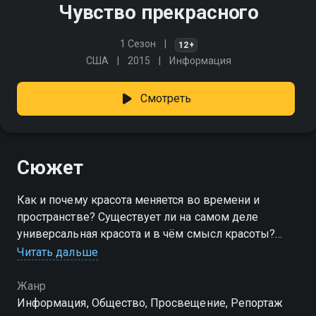
Чувство прекрасного
1 Сезон
12+
США
2015
Информация
Смотреть
Сюжет
Как и почему красота меняется во времени и
пространстве? Существует ли на самом деле
универсальная красота и в чём смысл красоты?
Фильм исследует понятие красоты с разных сторон,
Читать дальше
собрав мнения известных художников,
искусствоведов и философов
Жанр
Информация, Общество, Просвещение, Репортаж