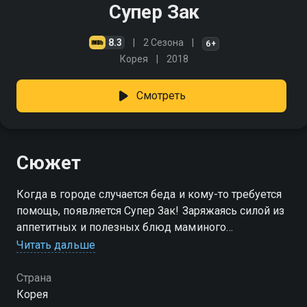
Супер Зак
8.3
2 Сезона
6+
Корея
2018
Смотреть
Сюжет
Когда в городе случается беда и кому-то требуется
помощь, появляется Супер Зак! Заряжаясь силой из
аппетитных и полезных блюд маминого
приготовления, он сражается с коварным Доктором
Читать дальше
Лео, спасая мирных жителей Стории
Страна
Корея