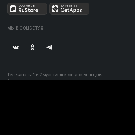
МЫ В СОЦСЕТЯХ
Телеканалы 1 и 2 мультиплексов доступны для
бесплатного просмотра в непрерывном режиме,
круглосуточно.
© 2014 — 2026, ООО «ЛайфСтрим», 109240, г. Москва,
ул. Николоямская, д. 13, стр. 2, этаж 2, ИНН 7710918800
Поддержка: help@smotreshka.tv
UUID: 9f5077f7-99a8-423e-aa36-030967893d85
v3.10.4
|
SSR