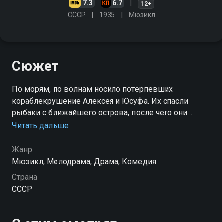
7.3
6.7
12+
СССР
1935
Мюзикл
Сюжет
По морям, по волнам носило потерпевших
кораблекрушение Алексея и Юсуфа. Их спасли
рыбаки с ближайшего острова, после чего они
радостно включаются в трудовые будни рыбачьей
Читать дальше
бригады, попутно соперничая за внимание
прекрасной рыбачки Машеньки…
Жанр
Мюзикл, Мелодрама, Драма, Комедия
Страна
СССР