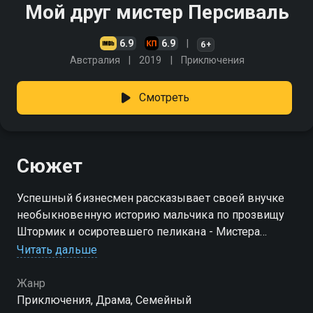
Мой друг мистер Персиваль
6.9
6.9
6+
Австралия
2019
Приключения
Смотреть
Сюжет
Успешный бизнесмен рассказывает своей внучке
необыкновенную историю мальчика по прозвищу
Штормик и осиротевшего пеликана - Мистера
Персиваля. Историю опасных приключений и
Читать дальше
удивительной дружбы, которая повлияла на всю его
жизнь
Жанр
Приключения, Драма, Cемейный