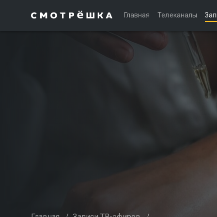
Главная
Телеканалы
Зап
Главная
/
Записи ТВ-эфиров
/