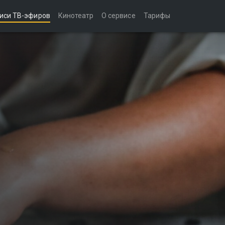
иси ТВ-эфиров
Кинотеатр
О сервисе
Тарифы