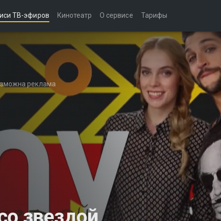
иси ТВ-эфиров
Кинотеатр
О сервисе
Тарифы
возможна реклама
со звездой