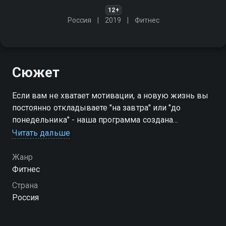
12+
Россия
2019
Фитнес
Сюжет
Если вам не хватает мотивации, а новую жизнь вы
постоянно откладываете "на завтра" или "до
понедельника" - наша программа создана
специально для вас. Вас ждут доступные и
Читать дальше
эффективные тренировочные комплексы
Жанр
Фитнес
Страна
Россия