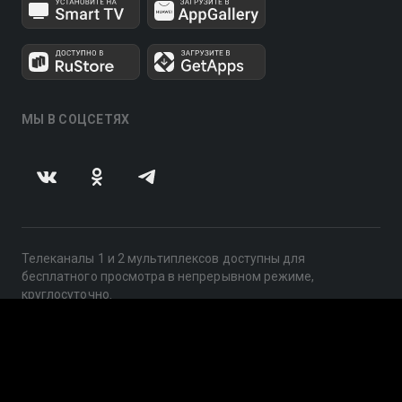
МЫ В СОЦСЕТЯХ
Телеканалы 1 и 2 мультиплексов доступны для
бесплатного просмотра в непрерывном режиме,
круглосуточно.
© 2014 — 2026, ООО «ЛайфСтрим», 109240, г. Москва,
ул. Николоямская, д. 13, стр. 2, этаж 2, ИНН 7710918800
Поддержка: help@smotreshka.tv
UUID: f6c3c325-2a01-4210-9b83-c8258f181cd9