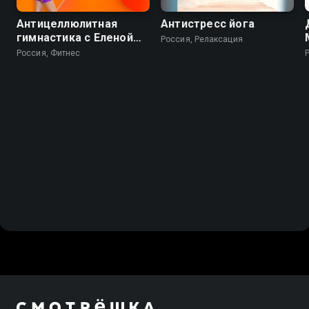
Антицеллюлитная
Антистресс йога
гимнастика с Еленой
Россия, Релаксация
Каркукли
Россия, Фитнес