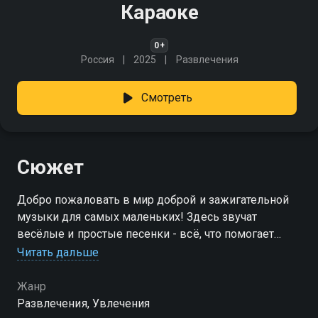
Караоке
0+
Россия
2025
Развлечения
Смотреть
Сюжет
Добро пожаловать в мир доброй и зажигательной
музыки для самых маленьких! Здесь звучат
весёлые и простые песенки - всё, что помогает
расти, учиться и улыбаться. Включайте передачу и
Читать дальше
напевайте вместе с нами!
Жанр
Развлечения, Увлечения