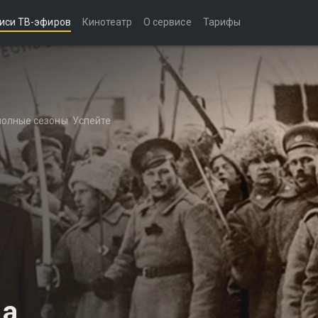
иси ТВ-эфиров
Кинотеатр
О сервисе
Тарифы
полные сезоны. Успейте
да