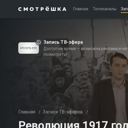
Главная
Телеканалы
Зап
Запись ТВ-эфира
Доступ на время — возможна реклама и не
посмотреть!
Главная
/
Записи ТВ-эфиров
/
Революция 1917 го