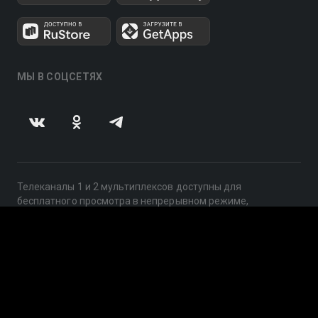
МЫ В СОЦСЕТЯХ
Телеканалы 1 и 2 мультиплексов доступны для
бесплатного просмотра в непрерывном режиме,
круглосуточно.
© 2014 — 2026, ООО «ЛайфСтрим», 109240, г. Москва,
ул. Николоямская, д. 13, стр. 2, этаж 2, ИНН 7710918800
Поддержка: help@smotreshka.tv
UUID: a04a5ba9-4e54-468d-9108-b5c3003d7e12
v3.10.4
|
SSR