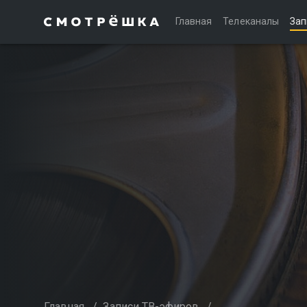
Главная
Телеканалы
Зап
Главная
/
Записи ТВ-эфиров
/