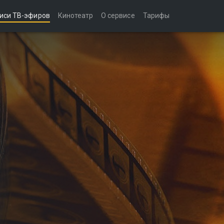
иси ТВ-эфиров
Кинотеатр
О сервисе
Тарифы