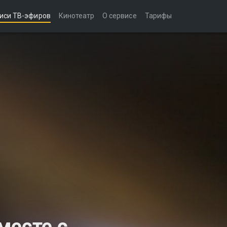
иси ТВ-эфиров
Кинотеатр
О сервисе
Тарифы
месте с