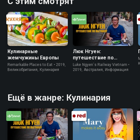
С этим смотрят
Кулинарные
Люк Нгуен:
жемчужины Европы
путешествие по
M
Вьетнаму
Remarkable Places to Eat • 2019,
Luke Ngyen`s Railway Vietnam •
Великобритания, Кулинария
2019, Австралия, Информация
Ещё в жанре: Кулинария