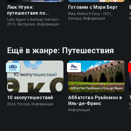
Люк Нгуен:
Готовим с Мэри Берг
путешествие по
Mary Makes It Easy • 2021,
A
Вьетнаму
Канада, Информация
Luke Ngyen`s Railway Vietnam •
2019, Австралия, Информация
Ещё в жанре: Путешествия
10 экопутешествий
Аббатство Руайомон в
Иль-де-Франс
2024, Россия, Информация
M
Информация