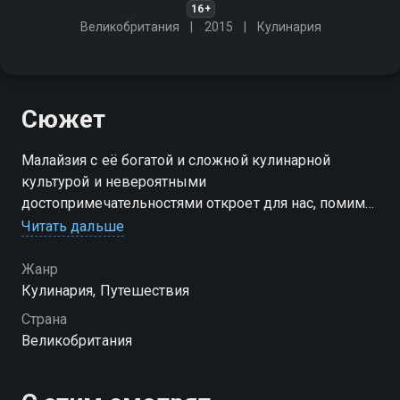
16+
Великобритания
2015
Кулинария
Сюжет
Малайзия с её богатой и сложной кулинарной
культурой и невероятными
достопримечательностями откроет для нас, помимо
прочего, ещё и дружелюбных и милых местных
Читать дальше
жителей
Жанр
Кулинария, Путешествия
Страна
Великобритания