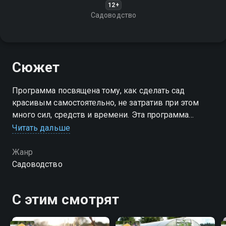
12+
Садоводство
Сюжет
Программа посвящена тому, как сделать сад
красивым самостоятельно, не затратив при этом
много сил, средств и времени. Эта программа
содержит "формулу дизайна", следуя которой вы
Читать дальше
сможете самостоятельно осуществить все свои
мечты самым кратчайшим путём
Жанр
Садоводство
С этим смотрят