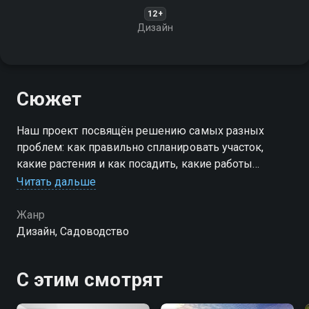
12+
Дизайн
Сюжет
Наш проект посвящён решению самых разных
проблем: как правильно спланировать участок,
какие растения и как посадить, какие работы
выполнять своевременно и грамотно. Мы научим
Читать дальше
вас воплощать все ваши идеи в жизнь
Жанр
Посмотреть онлайн 1 сезон сериала Школа
Дизайн, Садоводство
ландшафтного мастерства вы можете совершенно
бесплатно в хорошем HD качестве на Смотрёшке
С этим смотрят