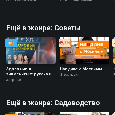
Ещё в жанре: Советы
Здоровые и
Наедине с Мосиным
знаменитые: русская
Информация
версия
Здоровье
Ещё в жанре: Садоводство