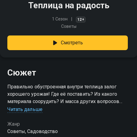
Теплица на радость
1 Сезон
12+
Советы
Смотреть
Сюжет
Правильно обустроенная внутри теплица залог
хорошего урожая! Где её поставить? Из какого
материала соорудить? И масса других вопросов
возникает, когда мы планируем такое грандиозное
Читать дальше
дело. В этой программе мы Вам ответим на все эти
и другие вопросы
Жанр
Советы, Садоводство