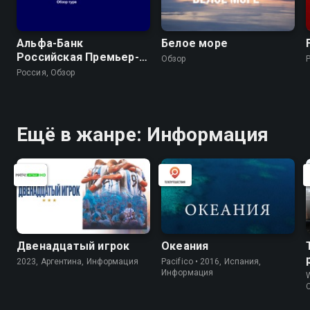
Альфа-Банк
Белое море
Российская Премьер-
Обзор
Лига. Обзор тура
Россия, Обзор
Ещё в жанре: Информация
Двенадцатый игрок
Океания
2023, Аргентина, Информация
Pacifico • 2016, Испания,
Информация
W