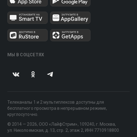
МЫ В СОЦСЕТЯХ
Телеканалы 1 и 2 мультиплексов доступны для
бесплатного просмотра в непрерывном режиме,
круглосуточно.
© 2014 — 2026, ООО «ЛайфСтрим», 109240, г. Москва,
ул. Николоямская, д. 13, стр. 2, этаж 2, ИНН 7710918800