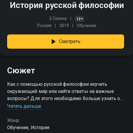
История русской философии
2 Сезона
12+
Россия
2019
Обучение
Смотреть
Сюжет
Как с помощью русской философии изучить
окружающий мир или найти ответы на важные
вопросы? Для этого необходимо больше узнать о
ней, чтобы разобраться, в чем же уникальность
Читать дальше
этого направления философской науки
Жанр
Обучение, История