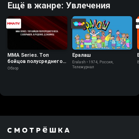
Ещё в жанре: Увлечения
MMA Series. Топ
Ералаш
бойцов полусреднего
Eralash • 1974, Россия,
веса. С.Бобрышев,
Тележурнал
Обзор
В.Руденко, Д.Засинец