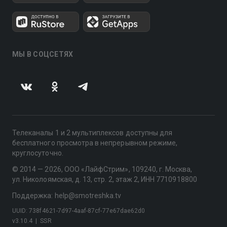
МЫ В СОЦСЕТЯХ
Телеканалы 1 и 2 мультиплексов доступны для
бесплатного просмотра в непрерывном режиме,
круглосуточно.
© 2014 — 2026, ООО «ЛайфСтрим», 109240, г. Москва,
ул. Николоямская, д. 13, стр. 2, этаж 2, ИНН 7710918800
Поддержка: help@smotreshka.tv
UUID: 738f4621-7d97-4aaf-87cf-77e67dae62d0
v3.10.4
|
SSR