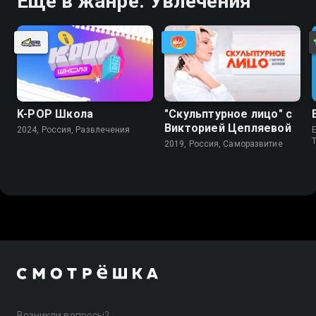
Ещё в жанре: Увлечения
K-PОР Школа
"Скульптурное лицо" с
Викторией Цепляевой
2024, Россия, Развлечения
E
2019, Россия, Саморазвитие
Возникли вопросы?