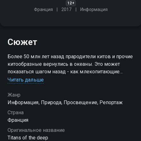
12+
Франция
2017
Информация
Сюжет
Более 50 млн лет назад прародители китов и прочие
китообразные вернулись в океаны. Это может
показаться шагом назад - как млекопитающие
могут дышать, размножаться и вскармливать
Читать дальше
потомство под водой?
Жанр
Информация, Природа, Просвещение, Репортаж
Страна
Франция
Оригинальное название
Titans of the deep