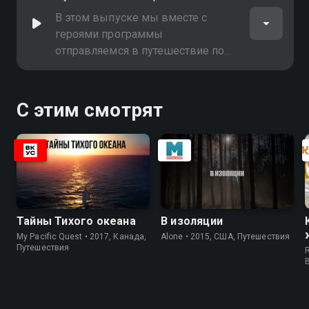
В этом выпуске мы вместе с
героями программы
отправляемся в путешествие по
Норвегии
С этим смотрят
Тайны Тихого океана
В изоляции
My Pacific Quest • 2017, Канада,
Alone • 2015, США, Путешествия
Путешествия
R