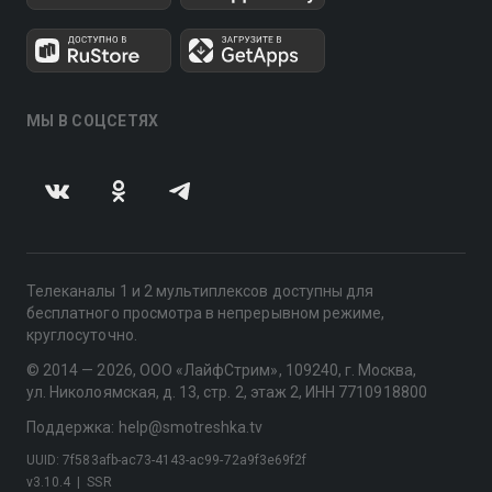
МЫ В СОЦСЕТЯХ
Телеканалы 1 и 2 мультиплексов доступны для
бесплатного просмотра в непрерывном режиме,
круглосуточно.
© 2014 — 2026, ООО «ЛайфСтрим», 109240, г. Москва,
ул. Николоямская, д. 13, стр. 2, этаж 2, ИНН 7710918800
Поддержка: help@smotreshka.tv
UUID: 7f583afb-ac73-4143-ac99-72a9f3e69f2f
v3.10.4
|
SSR