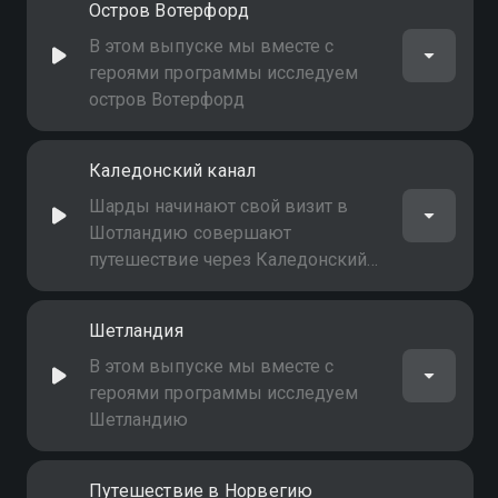
Остров Вотерфорд
археологические памятники на
маршруте
В этом выпуске мы вместе с
героями программы исследуем
остров Вотерфорд
Каледонский канал
Шарды начинают свой визит в
Шотландию совершают
путешествие через Каледонский
канал, посещая небольшие
внутренние города и
Шетландия
археологические памятники на
маршруте
В этом выпуске мы вместе с
героями программы исследуем
Шетландию
Путешествие в Норвегию