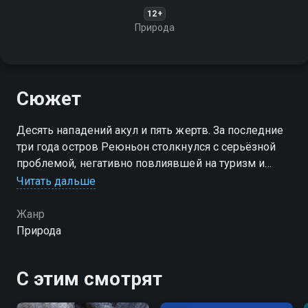
12+
Природа
Сюжет
Десять нападений акул и пять жертв. За последние
три года остров Реюньон столкнулся с серьёзной
проблемой, негативно повлиявшей на туризм и
общественную жизнь. Пляжи пустеют, с ними и
Читать дальше
карманы местных бизнесменов, и паника
распространяется по острову
Жанр
Природа
С этим смотрят