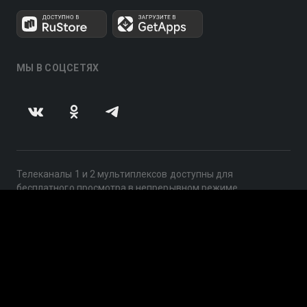
МЫ В СОЦСЕТЯХ
Телеканалы 1 и 2 мультиплексов доступны для
бесплатного просмотра в непрерывном режиме,
круглосуточно.
© 2014 — 2026, ООО «ЛайфСтрим», 109240, г. Москва,
ул. Николоямская, д. 13, стр. 2, этаж 2, ИНН 7710918800
Поддержка: help@smotreshka.tv
UUID: 2a39e187-f137-48c2-bd91-0ee3681e7b85
v3.10.4
|
SSR