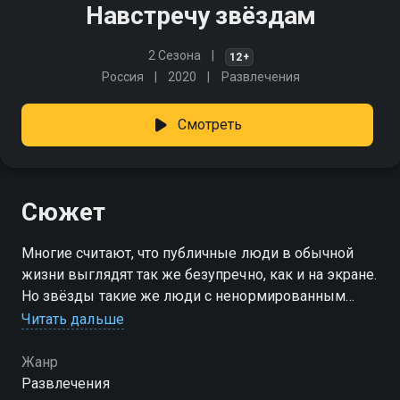
Навстречу звёздам
2 Сезона
12+
Россия
2020
Развлечения
Смотреть
Сюжет
Многие считают, что публичные люди в обычной
жизни выглядят так же безупречно, как и на экране.
Но звёзды такие же люди с ненормированным
рабочим графиком, бесконечными переездами,
Читать дальше
изнуряющими репетициями и самоотдачей на
концертах или спектаклях
Жанр
Развлечения