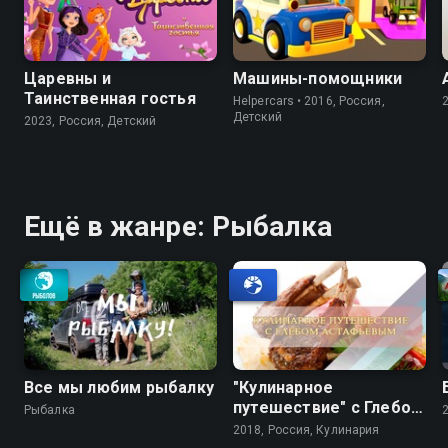
Царевны и
Машины-помощники
Таинственная гостья
Helpercars • 2016, Россия,
Детский
2023, Россия, Детский
Ещё в жанре: Рыбалка
Все мы любим рыбалку
"Кулинарное
путешествие" с Глебом
Рыбалка
Астафьевым
2018, Россия, Кулинария