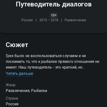
Путеводитель диалогов
12+
Россия
2015 – 2018
Развлечения
Сюжет
Грех было не воспользоваться случаем и не
поснимать то, что к рыбалке прямого отношения не
имеет. Наш путеводитель - это краткий, но
абсолютно документальный видеоотчёт обо всём
Читать дальше
интересном, любопытном и клёвом. В
нерыболовном смысле этого слова
Жанр
Развлечения, Рыбалка
Страна
Россия