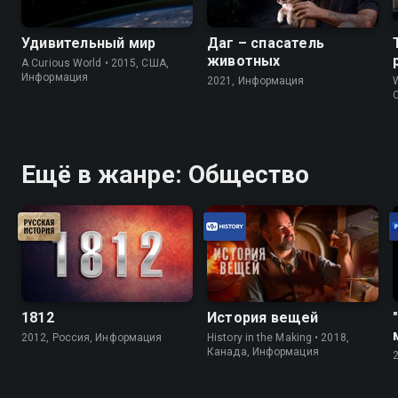
Удивительный мир
Даг – спасатель
животных
A Curious World • 2015, США,
Информация
2021, Информация
W
Ещё в жанре: Общество
1812
История вещей
2012, Россия, Информация
History in the Making • 2018,
Канада, Информация