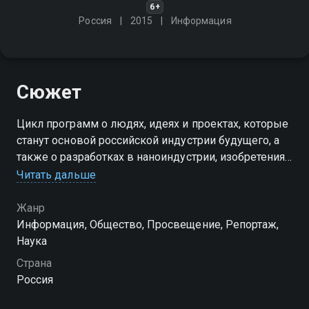
6+
Россия
2015
Информация
Сюжет
Цикл программ о людях, идеях и проектах, которые
станут основой российской индустрии будущего, а
также о разработках в наноиндустрии, изобретениях
в технической области, инновациях и прорывных
Читать дальше
технологиях в самых разных сферах производства
Жанр
Информация, Общество, Просвещение, Репортаж,
Наука
Страна
Россия