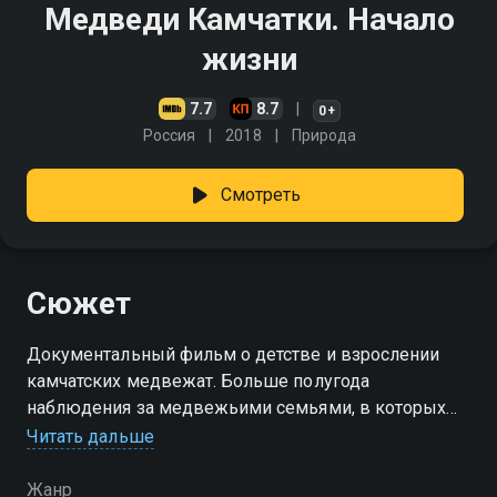
Медведи Камчатки. Начало
жизни
7.7
8.7
0+
Россия
2018
Природа
Смотреть
Сюжет
Документальный фильм о детстве и взрослении
камчатских медвежат. Больше полугода
наблюдения за медвежьими семьями, в которых
неумелые детёныши проходят школу выживания в
Читать дальше
дикой природе
Жанр