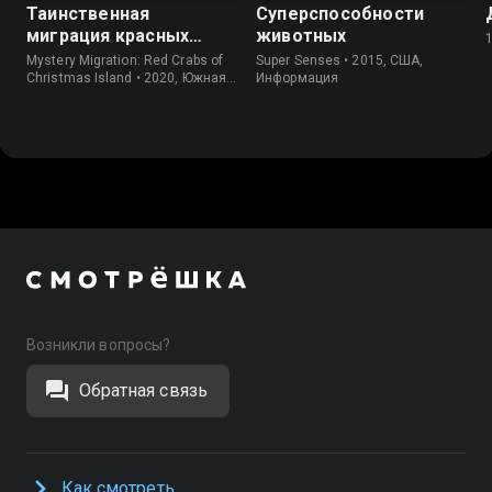
Таинственная
Суперспособности
миграция красных
животных
крабов
Mystery Migration: Red Crabs of
Super Senses • 2015, США,
Christmas Island • 2020, Южная
Информация
Корея, Природа
Возникли вопросы?
Обратная связь
Как смотреть