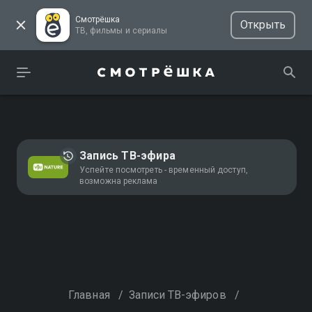
Смотрёшка
Открыть
ТВ, фильмы и сериалы
Запись ТВ-эфира
Успейте посмотреть - временный доступ,
возможна реклама
Главная
/
Записи ТВ-эфиров
/