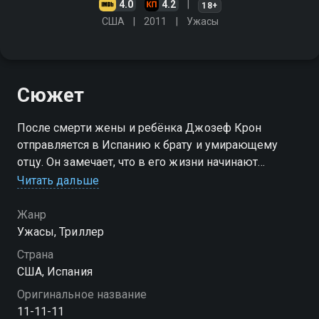
4.0
4.2
18+
США
2011
Ужасы
Сюжет
После смерти жены и ребёнка Джозеф Крон
отправляется в Испанию к брату и умирающему
отцу. Он замечает, что в его жизни начинают
происходить странные события, связанные с числом
Читать дальше
11. Джозеф становится одержим идеей разгадать
тайну этого числа
Жанр
Ужасы, Триллер
Страна
США, Испания
Оригинальное название
11-11-11