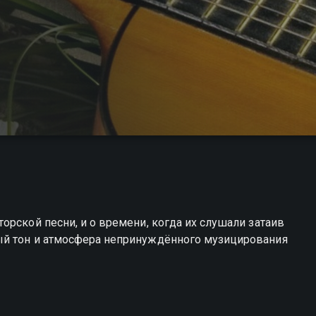
орской песни, и о времени, когда их слушали затаив
ый тон и атмосфера непринуждённого музицирования