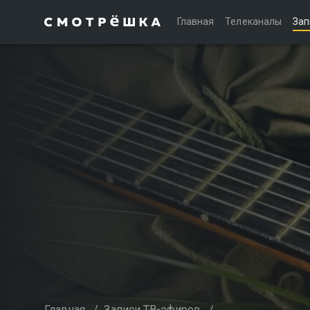
Главная
Телеканалы
Зап
Главная
/
Записи ТВ-эфиров
/