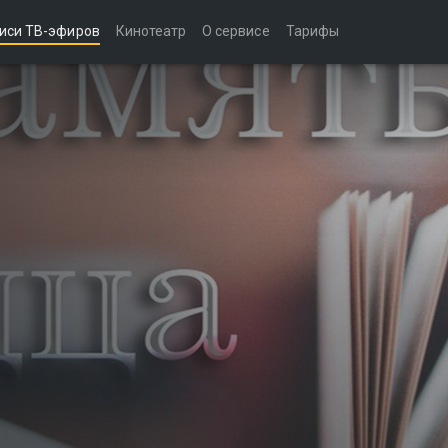
иси ТВ-эфиров
Кинотеатр
О сервисе
Тарифы