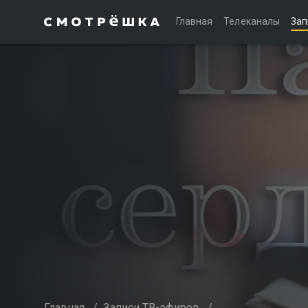
Главная
Телеканалы
Зап
Главная
/
Записи ТВ-эфиров
/