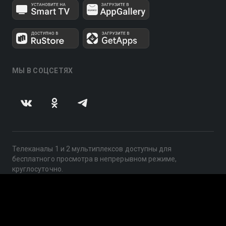
МЫ В СОЦСЕТЯХ
Телеканалы 1 и 2 мультиплексов доступны для
бесплатного просмотра в непрерывном режиме,
круглосуточно.
© 2014 — 2026, ООО «ЛайфСтрим», 109240, г. Москва,
ул. Николоямская, д. 13, стр. 2, этаж 2, ИНН 7710918800
Поддержка: help@smotreshka.tv