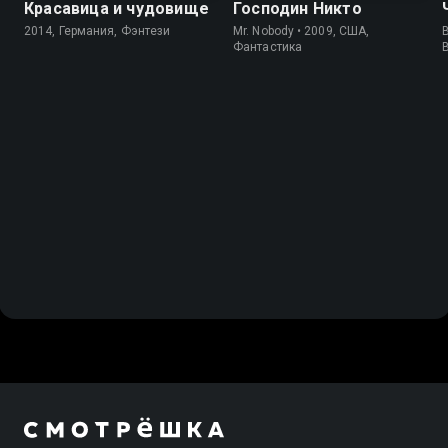
Красавица и чудовище
Господин Никто
2014, Германия, Фэнтези
Mr. Nobody • 2009, США,
B
Фантастика