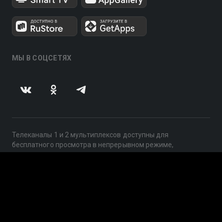
МЫ В СОЦСЕТЯХ
Телеканалы 1 и 2 мультиплексов доступны для
бесплатного просмотра в непрерывном режиме,
круглосуточно.
© 2014 — 2026, ООО «ЛайфСтрим», 109240, г. Москва,
ул. Николоямская, д. 13, стр. 2, этаж 2, ИНН 7710918800
Поддержка: help@smotreshka.tv
UUID: 1b852057-852d-4050-ae58-592d0f2ee433
v3.10.4
|
SSR