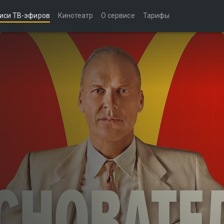
иси ТВ-эфиров
Кинотеатр
О сервисе
Тарифы