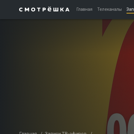
Главная
Телеканалы
Зап
Главная
/
Записи ТВ-эфиров
/