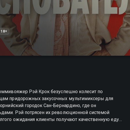
18+
коммивояжер Рэй Крок безуспешно колесит по
ьцам придорожных закусочных мультимиксеры для
форнийский городок Сан-Бернардино, где он
ьдами. Рэй потрясен их революционной системой
олгого ожидания клиенты получают качественную еду
умки, амбициозный и упорный Крок убеждает