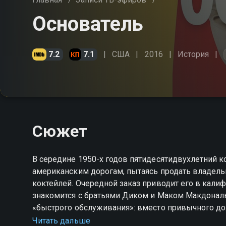
Основатель
7.2
7.1
США
2016
История
Сюжет
В середине 1950-х годов пятидесятидвухлетний 
американским дорогам, пытаясь продать владел
коктейлей. Очередной заказ приводит его в кали
знакомится с братьями Диком и Маком Макдонал
«быстрого обслуживания»: вместо привычного д
за тридцать секунд. Пораженный масштабом зад
Читать дальше