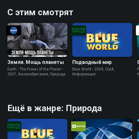
мангровые леса, растущие на
плодородных землях
С этим смотрят
Земля. Мощь планеты
Подводный мир
Earth - The Power of the Planet •
Blue World • 2008, США,
P
2007, Великобритания, Природа
Информация
Ещё в жанре: Природа