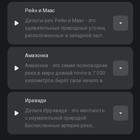
она больше всего испытвает на
Рейн и Маас
себе изменения климата
Дельты рек Рейн и Маас - это
удивительные природные уголки,
расположенные в западной части
Европы
Амазонка
Амазонка - это самая полноводная
река в мире длиной почти в 7 000
километров берёт свое начало в
Андах и впадает в Атлантический
океан на северо-востоке
Иравади
Бразилии, Там она образует
крупнейшую дельту и практически
Дельта Ирравади - это местность
нетронутую среду обитания
с изумительной природой.
Бесчисленные артерии реки,
извиваясь, проходят через