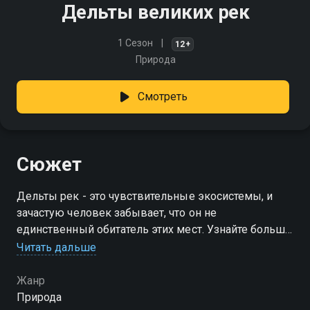
Дельты великих рек
1 Сезон
12+
Природа
Смотреть
Сюжет
Дельты рек - это чувствительные экосистемы, и
зачастую человек забывает, что он не
единственный обитатель этих мест. Узнайте больше
об удивительном биоразнообразии, текущем
Читать дальше
состоянии и судьбе дельт крупнейших рек нашей
планеты
Жанр
Природа