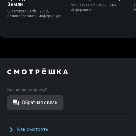
Земли
NYC Revealed • 2022, США,
P
Информация
Supersized Earth • 2012,
Великобритания, Информация
Возникли вопросы?
Обратная связь
Как смотреть