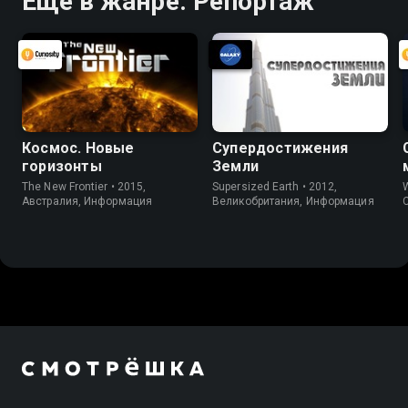
Ещё в жанре: Репортаж
Космос. Новые
Супердостижения
горизонты
Земли
The New Frontier • 2015,
Supersized Earth • 2012,
W
Австралия, Информация
Великобритания, Информация