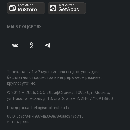
МЫ В СОЦСЕТЯХ
Телеканалы 1 и 2 мультиплексов доступны для
бесплатного просмотра в непрерывном режиме,
круглосуточно.
© 2014 — 2026, ООО «ЛайфСтрим», 109240, г. Москва,
ул. Николоямская, д. 13, стр. 2, этаж 2, ИНН 7710918800
Поддержка: help@smotreshka.tv
UUID: 8b3cf841-1987-4a30-8e78-0aac343c6f15
v3.10.4
|
SSR