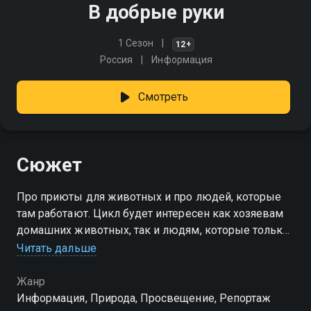
В добрые руки
1 Сезон
12+
Россия
Информация
Смотреть
Сюжет
Про приюты для животных и про людей, которые
там работают. Цикл будет интересен как хозяевам
домашних животных, так и людям, которые только
собираются взять кошку или собаку из приюта,
Читать дальше
стать куратором, либо позаботиться о животном с
улицы
Жанр
Информация, Природа, Просвещение, Репортаж