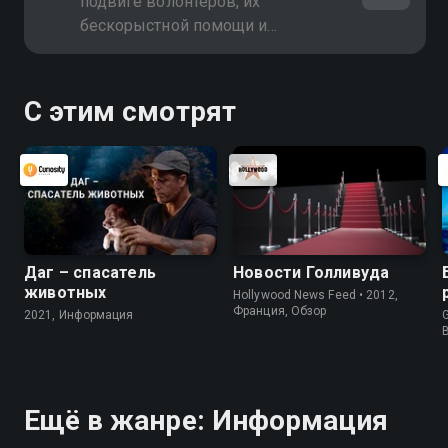
подвиге волонтеров, их
бескорыстной помощи и
искреннем желании изменить мир
к лучшему
С этим смотрят
Даг – спасатель
Новости Голливуда
животных
Hollywood News Feed • 2012,
Франция, Обзор
2021, Информация
G
Ещё в жанре: Информация