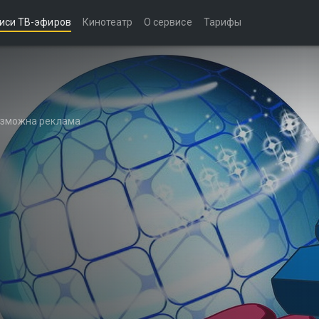
иси ТВ-эфиров
Кинотеатр
О сервисе
Тарифы
возможна реклама