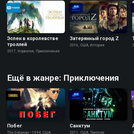
путешественницы Тамары
Прониной!
Эспен в королевстве
Затерянный город Z
троллей
2016, США, История
2017, Норвегия, Приключения
Ещё в жанре: Приключения
Побег
Санктум
The Getaway • 1994, США,
2011, США, Триллер
A