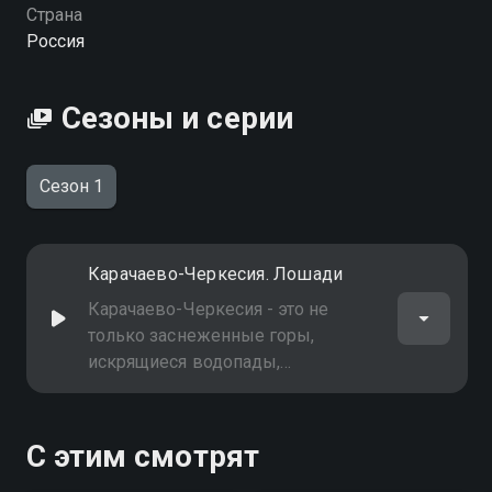
Страна
Россия
Сезоны и серии
Сезон 1
Карачаево-Черкесия. Лошади
Карачаево-Черкесия - это не
только заснеженные горы,
искрящиеся водопады,
бесконечно зелёные плато и
целебные источники. Это ещё и
лошади! Поэтому быть на Кавказе
С этим смотрят
и не сесть в седло - не в духе