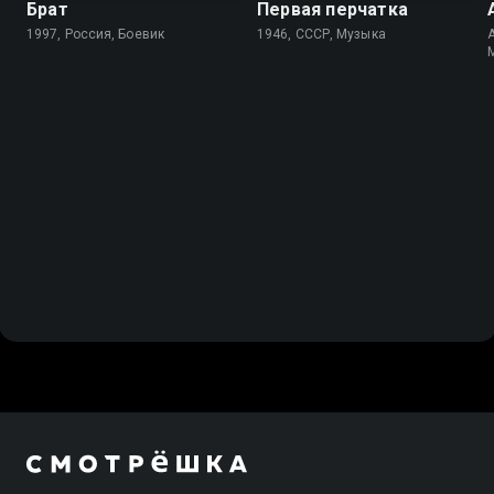
Брат
Первая перчатка
1997, Россия, Боевик
1946, СССР, Музыка
A