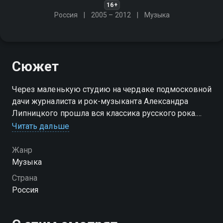
16+
Россия
2005 – 2012
Музыка
Сюжет
Через маленькую студию на чердаке подмосковной
дачи журналиста и рок-музыканта Александра
Липницкого прошла вся классика русского рока.
Рок без прикрас. Романтика квартирников и нищета
Читать дальше
коммуналок, минуты высоких откровений и
времена безумий
Жанр
Музыка
Страна
Россия