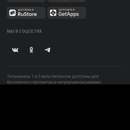
МЫ В СОЦСЕТЯХ
Телеканалы 1 и 2 мультиплексов доступны для
бесплатного просмотра в непрерывном режиме,
круглосуточно.
© 2014 — 2026, ООО «ЛайфСтрим», 109240, г. Москва,
ул. Николоямская, д. 13, стр. 2, этаж 2, ИНН 7710918800
Поддержка: help@smotreshka.tv
UUID: 2b07d874-ef9f-4b67-94a2-3b001a11a6f8
v3.10.4
|
SSR