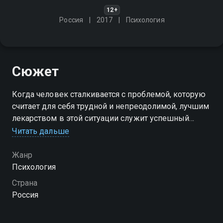
12+
Россия
2017
Психология
Сюжет
Когда человек сталкивается с проблемой, которую
считает для себя трудной и непреодолимой, лучшим
лекарством в этой ситуации служит успешный
пример решения такой же проблемы кем-то другим
Читать дальше
Жанр
Психология
Страна
Россия