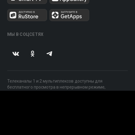
МЫ В СОЦСЕТЯХ
Телеканалы 1 и 2 мультиплексов доступны для
бесплатного просмотра в непрерывном режиме,
круглосуточно.
© 2014 — 2026, ООО «ЛайфСтрим», 109240, г. Москва,
ул. Николоямская, д. 13, стр. 2, этаж 2, ИНН 7710918800
Поддержка: help@smotreshka.tv
UUID: ad57d0ae-09d2-4a1e-96b2-81415983b8ca
v3.10.4
|
SSR