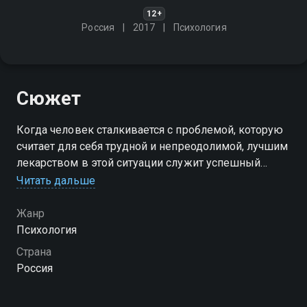
12+
Россия
2017
Психология
Сюжет
Когда человек сталкивается с проблемой, которую
считает для себя трудной и непреодолимой, лучшим
лекарством в этой ситуации служит успешный
пример решения такой же проблемы кем-то другим
Читать дальше
Посмотреть онлайн 1 сезон сериала Большие
Жанр
проблемы великих людей вы можете совершенно
Психология
бесплатно в хорошем HD качестве на Смотрёшке
Страна
Россия