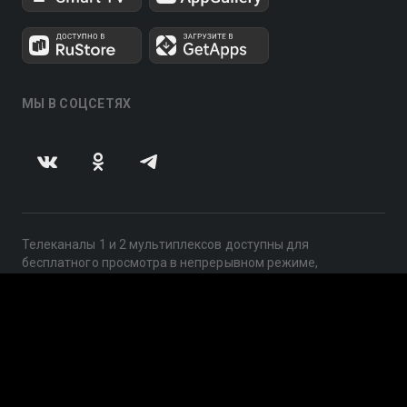
МЫ В СОЦСЕТЯХ
Телеканалы 1 и 2 мультиплексов доступны для
бесплатного просмотра в непрерывном режиме,
круглосуточно.
© 2014 — 2026, ООО «ЛайфСтрим», 109240, г. Москва,
ул. Николоямская, д. 13, стр. 2, этаж 2, ИНН 7710918800
Поддержка: help@smotreshka.tv
UUID: e3206664-7102-441e-9542-fef258246acb
v3.10.4
|
SSR