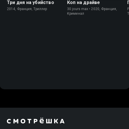
Три дня на убийство
Коп на драйве
2014, Франция, Триллер
30 jours max • 2020, Франция,
P
Криминал