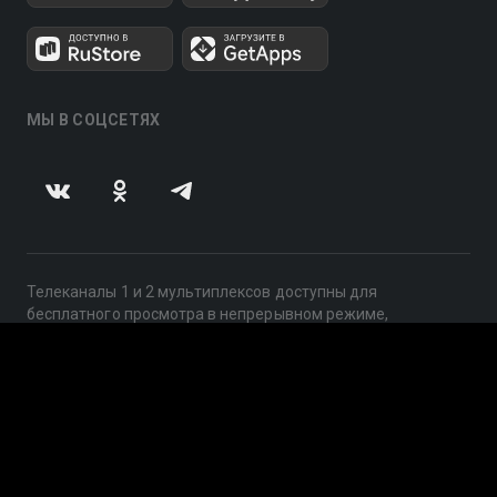
МЫ В СОЦСЕТЯХ
Телеканалы 1 и 2 мультиплексов доступны для
бесплатного просмотра в непрерывном режиме,
круглосуточно.
© 2014 — 2026, ООО «ЛайфСтрим», 109240, г. Москва,
ул. Николоямская, д. 13, стр. 2, этаж 2, ИНН 7710918800
Поддержка: help@smotreshka.tv
UUID: 3f793d44-1bca-4657-a38b-eb6a38766df5
v3.10.4
|
SSR