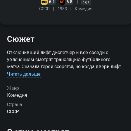
6.2
6.8
16+
СССР
1983
Комедия
Сюжет
Отключивший лифт диспетчер и все соседи с
увлечением смотрят трансляцию футбольного
матча. Сначала герои ссорятся, но когда двери лифта
открываются, то выходить им не хочется
Читать дальше
Жанр
Комедия
Страна
СССР