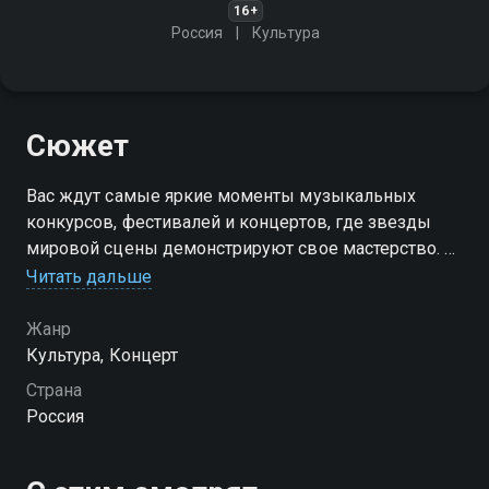
16+
Россия
Культура
Сюжет
Вас ждут самые яркие моменты музыкальных
конкурсов, фестивалей и концертов, где звезды
мировой сцены демонстрируют свое мастерство. От
классических арий до современных хитов - каждый
Читать дальше
номер наполнен эмоциями и виртуозным
исполнением
Жанр
Культура, Концерт
Страна
Россия