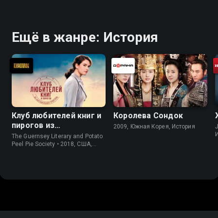
Ещё в жанре: История
Клуб любителей книг и
Королева Сондок
пирогов из
2009, Южная Корея, История
J
картофельных
The Guernsey Literary and Potato
очистков
Peel Pie Society • 2018, США,
История