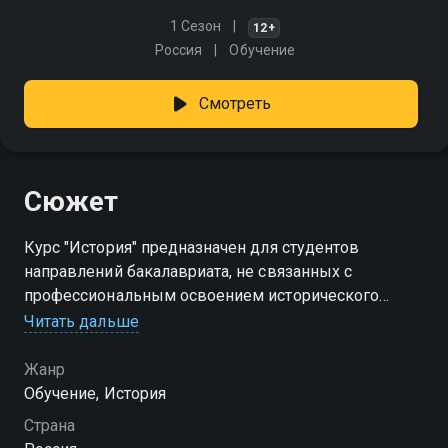
1 Сезон
12+
Россия
Обучение
Смотреть
Сюжет
Курс "История" предназначен для студентов
направлений бакалавриата, не связанных с
профессиональным освоением исторического
знания. Его задача - помочь подготовиться к зачету
Читать дальше
(или экзамену) по истории
Жанр
Обучение, История
Страна