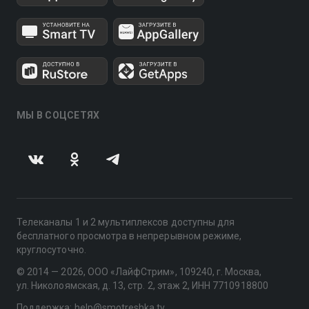
МЫ В СОЦСЕТЯХ
Телеканалы 1 и 2 мультиплексов доступны для
бесплатного просмотра в непрерывном режиме,
круглосуточно.
© 2014 — 2026, ООО «ЛайфСтрим», 109240, г. Москва,
ул. Николоямская, д. 13, стр. 2, этаж 2, ИНН 7710918800
Поддержка: help@smotreshka.tv