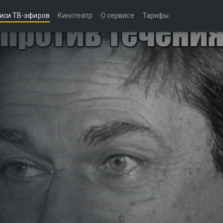
иси ТВ-эфиров
Кинотеатр
О сервисе
Тарифы