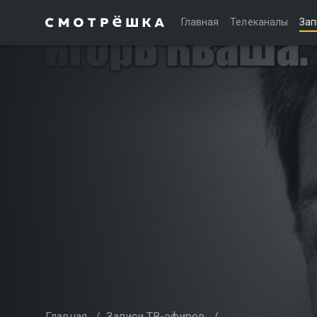
Главная
Телеканалы
Зап
Главная
/
Записи ТВ-эфиров
/