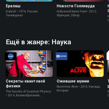
Ералаш
Новости Голливуда
Eralash • 1974, Россия,
Hollywood News Feed • 2012,
Тележурнал
Франция, Обзор
N
Ещё в жанре: Наука
Секреты квантовой
Ожившие мумии
физики
Mummies Alive • 2015, Канада,
История
The Secrets of Quantum Physics
W
• 2014, Великобритания,
Исследование