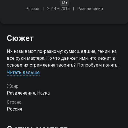
12+
Россия
2014 – 2015
Развлечения
Сюжет
Их называют по-разному: сумасшедшие, гении, на
все руки мастера. Но что движет ими, что лежит в
основе их стремления творить? Попробуем понять
эту особую касту людей, порой незаметно
Читать дальше
меняющую привычный мир
Жанр
Развлечения, Наука
Страна
Россия