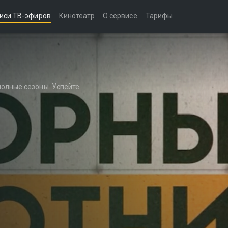
иси ТВ-эфиров
Кинотеатр
О сервисе
Тарифы
полные сезоны. Успейте